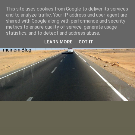
This site uses cookies from Google to deliver its services
Hugolienchen on Tour
and to analyze traffic. Your IP address and user-agent are
shared with Google along with performance and security
metrics to ensure quality of service, generate usage
Reiseblogs aus Deutschland und Europa findet ihr nach
statistics, and to detect and address abuse.
Ländern sortiert im Menu oder über die Blog-Karte. Die
LEARN MORE
GOT IT
neuesten Blogposts lest ihr auf der Startseite. Viel Spaß auf
meinem Blog!