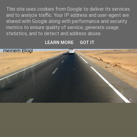
This site uses cookies from Google to deliver its services
Hugolienchen on Tour
and to analyze traffic. Your IP address and user-agent are
shared with Google along with performance and security
metrics to ensure quality of service, generate usage
Reiseblogs aus Deutschland und Europa findet ihr nach
statistics, and to detect and address abuse.
Ländern sortiert im Menu oder über die Blog-Karte. Die
LEARN MORE
GOT IT
neuesten Blogposts lest ihr auf der Startseite. Viel Spaß auf
meinem Blog!