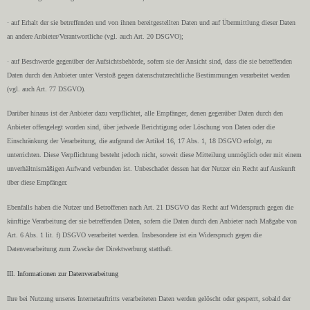
· auf Erhalt der sie betreffenden und von ihnen bereitgestellten Daten und auf Übermittlung dieser Daten
an andere Anbieter/Verantwortliche (vgl. auch Art. 20 DSGVO);
· auf Beschwerde gegenüber der Aufsichtsbehörde, sofern sie der Ansicht sind, dass die sie betreffenden
Daten durch den Anbieter unter Verstoß gegen datenschutzrechtliche Bestimmungen verarbeitet werden
(vgl. auch Art. 77 DSGVO).
Darüber hinaus ist der Anbieter dazu verpflichtet, alle Empfänger, denen gegenüber Daten durch den
Anbieter offengelegt worden sind, über jedwede Berichtigung oder Löschung von Daten oder die
Einschränkung der Verarbeitung, die aufgrund der Artikel 16, 17 Abs. 1, 18 DSGVO erfolgt, zu
unterrichten. Diese Verpflichtung besteht jedoch nicht, soweit diese Mitteilung unmöglich oder mit einem
unverhältnismäßigen Aufwand verbunden ist. Unbeschadet dessen hat der Nutzer ein Recht auf Auskunft
über diese Empfänger.
Ebenfalls haben die Nutzer und Betroffenen nach Art. 21 DSGVO das Recht auf Widerspruch gegen die
künftige Verarbeitung der sie betreffenden Daten, sofern die Daten durch den Anbieter nach Maßgabe von
Art. 6 Abs. 1 lit. f) DSGVO verarbeitet werden. Insbesondere ist ein Widerspruch gegen die
Datenverarbeitung zum Zwecke der Direktwerbung statthaft.
III. Informationen zur Datenverarbeitung
Ihre bei Nutzung unseres Internetauftritts verarbeiteten Daten werden gelöscht oder gesperrt, sobald der