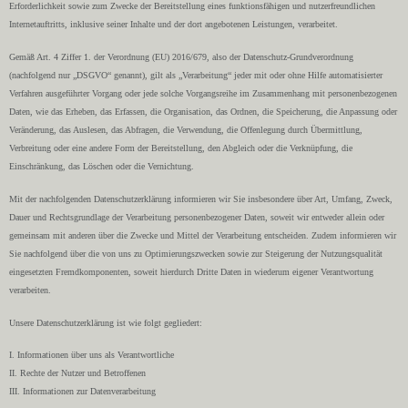
Erforderlichkeit sowie zum Zwecke der Bereitstellung eines funktionsfähigen und nutzerfreundlichen
Internetauftritts, inklusive seiner Inhalte und der dort angebotenen Leistungen, verarbeitet.
Gemäß Art. 4 Ziffer 1. der Verordnung (EU) 2016/679, also der Datenschutz-Grundverordnung
(nachfolgend nur „DSGVO“ genannt), gilt als „Verarbeitung“ jeder mit oder ohne Hilfe automatisierter
Verfahren ausgefüh
rter Vorgang oder jede solche Vorgangsreihe im Zusammenhang mit personenbezogenen
Daten, wie das Erheben, das Erfassen, die Organisation, das Ordnen, die Speicherung, die Anpassung oder
Veränderung, das Auslesen, das Abfragen, die Verwendung, die Offenlegung durch Übermittlung,
Verbreitung oder eine andere Form der Bereitstellung, den Abgleich oder die Verknüpfung, die
Einschränkung, das Löschen oder die Vernichtung.
Mit der nachfolgenden Datenschutzerklärung informieren wir Sie insbesondere über Art, Umfang, Zweck,
Dauer und Rechtsgrundlage der Verarbeitung personenbezogener Daten, soweit wir entweder allein oder
gemeinsam mit anderen über die Zwecke und Mittel der Verarbeitung entscheiden. Zudem informieren wir
Sie nachfolgend über die von uns zu Optimierungszwecken sowie zur Steigerung der Nutzungsqualität
eingesetzten Fremdkomponenten, soweit hierdurch Dritte Daten in wiederum eigener Verantwortung
verarbeiten.
Unsere Datenschutzerklärung ist wie folgt gegliedert:
I. Informationen über uns als Verantwortliche
II. Rechte der Nutzer und Betroffenen
III. Informationen zur Datenverarbeitung