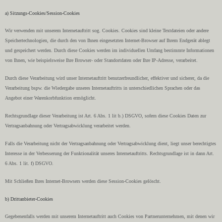
a) Sitzungs-Cookies/Session-Cookies
Wir verwenden mit unserem Internetauftritt sog. Cookies. Cookies sind kleine Textdateien oder andere
Speichertechnologien, die durch den von Ihnen eingesetzten Internet-Browser auf Ihrem Endgerät ablegt
und gespeichert werden. Durch diese Cookies werden im individuellen Umfang bestimmte Informationen
von Ihnen, wie beispielsweise Ihre Browser- oder Standortdaten oder Ihre IP-Adresse, verarbeitet.
Durch diese Verarbeitung wird unser Internetauftritt benutzerfreundlicher, effektiver und sicherer, da die
Verarbeitung bspw. die Wiedergabe unseres Internetauftritts in unterschiedlichen Sprachen oder das
Angebot einer Warenkorbfunktion ermöglicht.
Rechtsgrundlage dieser Verarbeitung ist Art. 6 Abs. 1 lit b.) DSGVO, sofern diese Cookies Daten zur
Vertragsanbahnung oder Vertragsabwicklung verarbeitet werden.
Falls die Verarbeitung nicht der Vertragsanbahnung oder Vertragsabwicklung dient, liegt unser berechtigtes
Interesse in der Verbesserung der Funktionalität unseres Internetauftritts. Rechtsgrundlage ist in dann Art.
6 Abs. 1 lit. f) DSGVO.
Mit Schließen Ihres Internet-Browsers werden diese Session-Cookies gelöscht.
b) Drittanbieter-Cookies
Gegebenenfalls werden mit unserem Internetauftritt auch Cookies von Partnerunternehmen, mit denen wir