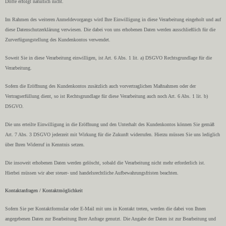
Dritte erfolgt natürlich nicht.
Im Rahmen des weiteren Anmeldevorgangs wird Ihre Einwilligung in diese Verarbeitung eingeholt und auf
diese Datenschutzerklärung verwiesen. Die dabei von uns erhobenen Daten werden ausschließlich für die
Zurverfügungstellung des Kundenkontos verwendet.
Soweit Sie in diese Verarbeitung einwilligen, ist Art. 6 Abs. 1 lit. a) DSGVO Rechtsgrundlage für die
Verarbeitung.
Sofern die Eröffnung des Kundenkontos zusätzlich auch vorvertraglichen Maßnahmen oder der
Vertragserfüllung dient, so ist Rechtsgrundlage für diese Verarbeitung auch noch Art. 6 Abs. 1 lit. b)
DSGVO.
Die uns erteilte Einwilligung in die Eröffnung und den Unterhalt des Kundenkontos können Sie gemäß
Art. 7 Abs. 3 DSGVO jederzeit mit Wirkung für die Zukunft widerrufen. Hierzu müssen Sie uns lediglich
über Ihren Widerruf in Kenntnis setzen.
Die insoweit erhobenen Daten werden gelöscht, sobald die Verarbeitung nicht mehr erforderlich ist.
Hierbei müssen wir aber steuer- und handelsrechtliche Aufbewahrungsfristen beachten.
Kontaktanfragen / Kontaktmöglichkeit
Sofern Sie per Kontaktformular oder E-Mail mit uns in Kontakt treten, werden die dabei von Ihnen
angegebenen Daten zur Bearbeitung Ihrer Anfrage genutzt. Die Angabe der Daten ist zur Bearbeitung und