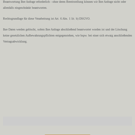
Beantwortung Ihre Anfrage erforderlich - ohne deren Bereitstellung können wir Ihre Anfrage nicht oder
allenfalls eingeschränkt beantworten.
Rechtsgrundlage für diese Verarbeitung ist Art. 6 Abs. 1 lit. b) DSGVO.
Ihre Daten werden gelöscht, sofern Ihre Anfrage abschließend beantwortet worden ist und der Löschung
keine gesetzlichen Aufbewahrungspflichten entgegenstehen, wie bspw. bei einer sich etwaig anschließenden
Vertragsabwicklung.