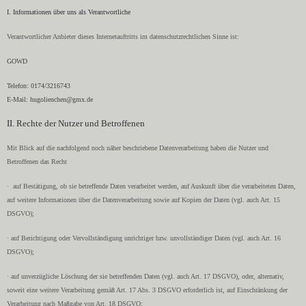
I. Informationen über uns als Verantwortliche
Verantwortlicher Anbieter dieses Internetauftritts im datenschutzrechtlichen Sinne ist:
GOWD
Telefon: 0174/3216743
E-Mail: hugolienchen@gmx.de
II. Rechte der Nutzer und Betroffenen
Mit Blick auf die nachfolgend noch näher beschriebene Datenverarbeitung haben die Nutzer und
Betroffenen das Recht
· auf Bestätigung, ob sie betreffende Daten verarbeitet werden, auf Auskunft über die verarbeiteten Daten,
auf weitere Informationen über die Datenverarbeitung sowie auf Kopien der Daten (vgl. auch Art. 15
DSGVO);
· auf Berichtigung oder Vervollständigung unrichtiger bzw. unvollständiger Daten (vgl. auch Art. 16
DSGVO);
· auf unverzügliche Löschung der sie betreffenden Daten (vgl. auch Art. 17 DSGVO), oder, alternativ,
soweit eine weitere Verarbeitung gemäß Art. 17 Abs. 3 DSGVO erforderlich ist, auf Einschränkung der
Verarbeitung nach Maßgabe von Art. 18 DSGVO;