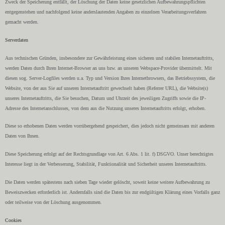
Zweck der Speicherung entfällt, der Löschung der Daten keine gesetzlichen Aufbewahrungspflichten
entgegenstehen und nachfolgend keine anderslautenden Angaben zu einzelnen Verarbeitungsverfahren
gemacht werden.
Serverdaten
Aus technischen Gründen, insbesondere zur Gewährleistung eines sicheren und stabilen Internetauftritts,
werden Daten durch Ihren Internet-Browser an uns bzw. an unseren Webspace-Provider übermittelt. Mit
diesen sog. Server-Logfiles werden u.a. Typ und Version Ihres Internetbrowsers, das Betriebssystem, die
Website, von der aus Sie auf unseren Internetauftritt gewechselt haben (Referrer URL), die Website(s)
unseres Internetauftritts, die Sie besuchen, Datum und Uhrzeit des jeweiligen Zugriffs sowie die IP-
Adresse des Internetanschlusses, von dem aus die Nutzung unseres Internetauftritts erfolgt, erhoben.
Diese so erhobenen Daten werden vorrübergehend gespeichert, dies jedoch nicht gemeinsam mit anderen
Daten von Ihnen.
Diese Speicherung erfolgt auf der Rechtsgrundlage von Art. 6 Abs. 1 lit. f) DSGVO. Unser berechtigtes
Interesse liegt in der Verbesserung, Stabilität, Funktionalität und Sicherheit unseres Internetauftritts.
Die Daten werden spätestens nach sieben Tage wieder gelöscht, soweit keine weitere Aufbewahrung zu
Beweiszwecken erforderlich ist. Andernfalls sind die Daten bis zur endgültigen Klärung eines Vorfalls ganz
oder teilweise von der Löschung ausgenommen.
Cookies