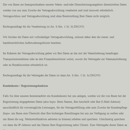
Die von Ihnen zur Inanspruchnahme unseres Waren- und/oder Dienstleistungsangebots übermittelten Daten
werden von uns zum Zwecke der Vertragsabwicklung verarbeitet und sind insoweit erforderlich.
Vertragsschluss und Vertragsabwicklung sind ohne Bereitstellung Ihrer Daten nicht möglich.
Rechtsgrundlage für die Verarbeitung ist Art. 6 Abs. 1 lit. b) DSGVO.
Wir löschen die Daten mit vollständiger Vertragsabwicklung, müssen dabei aber die steuer- und
handelsrechtlichen Aufbewahrungsfristen beachten.
Im Rahmen der Vertragsabwicklung geben wir Ihre Daten an das mit der Warenlieferung beauftragte
Transportunternehmen oder an den Finanzdienstleister weiter, soweit die Weitergabe zur Warenauslieferung
oder zu Bezahlzwecken erforderlich ist.
Rechtsgrundlage für die Weitergabe der Daten ist dann Art. 6 Abs. 1 lit. b) DSGVO.
Kundenkonto / Registrierungsfunktion
Falls Sie über unseren Internetauftritt ein Kundenkonto bei uns anlegen, werden wir die von Ihnen bei der
Registrierung eingegebenen Daten (also bspw. Ihren Namen, Ihre Anschrift oder Ihre E-Mail-Adresse)
ausschließlich für vorvertragliche Leistungen, für die Vertragserfüllung oder zum Zwecke der Kundenpflege
(bspw. um Ihnen eine Übersicht über Ihre bisherigen Bestellungen bei uns zur Verfügung zu stellen oder
um Ihnen die sog. Merkzettelfunktion anbieten zu können) erheben und speichern. Gleichzeitig speichern
wir dann die IP-Adresse und das Datum Ihrer Registrierung nebst Uhrzeit. Eine Weitergabe dieser Daten an