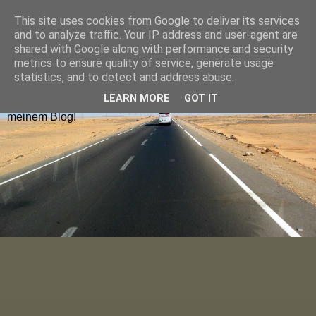
This site uses cookies from Google to deliver its services
Hugolienchen on Tour
and to analyze traffic. Your IP address and user-agent are
shared with Google along with performance and security
metrics to ensure quality of service, generate usage
Reiseblogs aus Deutschland und Europa findet ihr nach
statistics, and to detect and address abuse.
Ländern sortiert im Menu oder über die Blog-Karte. Die
LEARN MORE
GOT IT
neuesten Blogposts lest ihr auf der Startseite. Viel Spaß auf
meinem Blog!