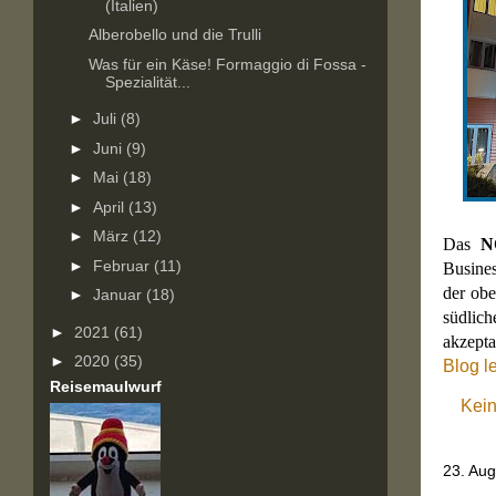
(Italien)
Alberobello und die Trulli
Was für ein Käse! Formaggio di Fossa -
Spezialität...
►
Juli
(8)
►
Juni
(9)
►
Mai
(18)
►
April
(13)
►
März
(12)
Das
N
►
Februar
(11)
Busines
der obe
►
Januar
(18)
südlich
►
2021
(61)
akzepta
►
2020
(35)
Blog l
Reisemaulwurf
Kei
23. Au