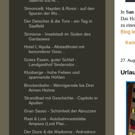
Salerno Est Ar...
Simoncelli, Hayden & Rossi - auf den
In
San
Spuren der Mo...
Das Hot
Der Detscher & die Tore - ein Tag in
zu eine
Saalfeld
Blog l
Sirmione - Inselstadt im Süden des
Gardasees
Kei
Hotel L'Aquila - Altstadthotel mit
besonderer Gesc...
Gutes Essen, guter Schlaf -
27. Au
Landgasthof Sindersdor...
Urla
Klusberge - hohe Felsen und
spannende Höhlen
Brockenbahn - Wernigerode bis Drei
Annen Hohne
Strandbad mit Geschichte - Capitolo in
Apulien
Gran Sasso - Schönheit der Abruzzen
Rast & Lost - Autobahnraststätte
Ampass (Lost Plac...
Der Duce & die Madonna - Antrodoco