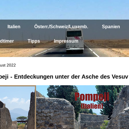
Italien
Österr./Schweiz/Luxemb.
Spanien
dtimer
Tipps
Impressum
gust 2022
eji - Entdeckungen unter der Asche des Vesuv