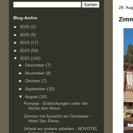
28. Au
Blog-Archiv
Zimm
►
2026
(2)
►
2025
(5)
►
2024
(17)
►
2023
(54)
▼
2022
(142)
►
Dezember
(7)
►
November
(8)
►
Oktober
(7)
►
September
(15)
▼
August
(16)
Pompeji - Entdeckungen unter der
Asche des Vesuv
Zimmer mit Aussicht am Gardasee -
Hotel San Remo
Urlaub wo andere arbeiten - NOVOTEL