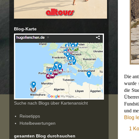
Blog-Karte
Die ant
wurde 
die Sta
Überre
Suche nach Blogs über Kartenansicht
Fundstü
und mei
Reisetipps
Blog l
Hotelbewertungen
1 K
gesamten Blog durchsuchen