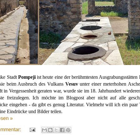
ike Stadt
Pompeji
ist heute eine der berühmtesten Ausgrabungsstätten 
sie beim Ausbruch des Vulkans
Vesuv
unter einer meterhohen Asch
dt in Vergessenheit geraten war, wurde sie im 18. Jahrhundert wieder
ste freizulegen. Ich möchte im Blogpost aber nicht auf alle geschi
cke eingehen - da gibt es genug Literatur. Vielmehr will ich ein paa
ne Eindrücke und Bilder teilen.
esen »
ommentar: