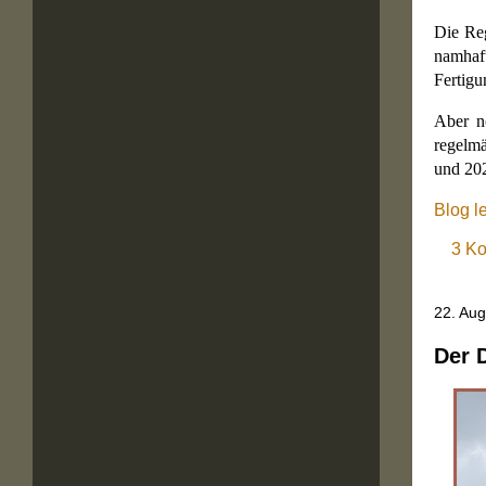
Die Reg
namhaf
Fertig
Aber n
regelmä
und 20
Blog l
3 K
22. Au
Der D