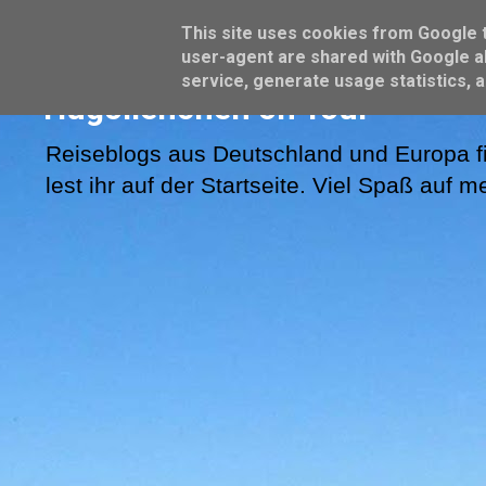
This site uses cookies from Google to
user-agent are shared with Google al
service, generate usage statistics, 
Hugolienchen on Tour
Reiseblogs aus Deutschland und Europa fi
lest ihr auf der Startseite. Viel Spaß auf 