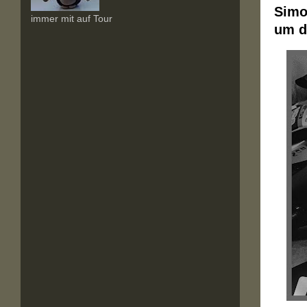
Simo
immer mit auf Tour
um d