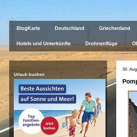
BlogKarte
Deutschland
Griechenland
Hotels und Unterkünfte
Drohnenflüge
Ol
30. Au
Urlaub buchen
Pomp