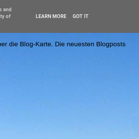
s and
ty of
LEARN MORE
GOT IT
er die Blog-Karte. Die neuesten Blogposts