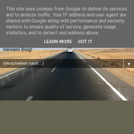
This site uses cookies from Google to deliver its services
Hugolienchen on Tour
and to analyze traffic. Your IP address and user-agent are
shared with Google along with performance and security
metrics to ensure quality of service, generate usage
Reiseblogs aus Deutschland und Europa findet ihr nach
statistics, and to detect and address abuse.
Ländern sortiert im Menu oder über die Blog-Karte. Die
LEARN MORE
GOT IT
neuesten Blogposts lest ihr auf der Startseite. Viel Spaß auf
meinem Blog!
▼