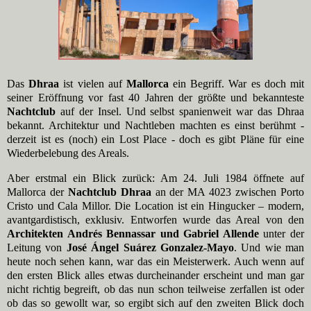
Das
Dhraa
ist vielen auf
Mallorca
ein Begriff. War es doch mit
seiner Eröffnung vor fast 40 Jahren der größte und bekannteste
Nachtclub
auf der Insel. Und selbst spanienweit war das Dhraa
bekannt. Architektur und Nachtleben machten es einst berühmt -
derzeit ist es (noch) ein Lost Place - doch es gibt Pläne für eine
Wiederbelebung des Areals.
Aber erstmal ein Blick zurück: Am 24. Juli 1984 öffnete auf
Mallorca der
Nachtclub Dhraa
an der MA 4023 zwischen Porto
Cristo und Cala Millor. Die Location ist ein Hingucker – modern,
avantgardistisch, exklusiv. Entworfen wurde das Areal von den
Architekten Andrés Bennassar und Gabriel Allende
unter der
Leitung von
José Ángel Suárez Gonzalez-Mayo
. Und wie man
heute noch sehen kann, war das ein Meisterwerk. Auch wenn auf
den ersten Blick alles etwas durcheinander erscheint und man gar
nicht richtig begreift, ob das nun schon teilweise zerfallen ist oder
ob das so gewollt war, so ergibt sich auf den zweiten Blick doch