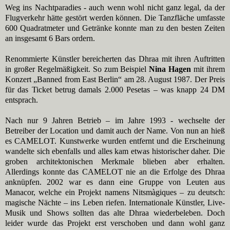
Weg ins Nachtparadies - auch wenn wohl nicht ganz legal, da der
Flugverkehr hätte gestört werden können. Die Tanzfläche umfasste
600 Quadratmeter und Getränke konnte man zu den besten Zeiten
an insgesamt 6 Bars ordern.
Renommierte Künstler bereicherten das Dhraa mit ihren Auftritten
in großer Regelmäßigkeit. So zum Beispiel
Nina Hagen
mit ihrem
Konzert „Banned from East Berlin“ am 28. August 1987. Der Preis
für das Ticket betrug damals 2.000 Pesetas – was knapp 24 DM
entsprach.
Nach nur 9 Jahren Betrieb – im Jahre 1993 - wechselte der
Betreiber der Location und damit auch der Name. Von nun an hieß
es CAMELOT. Kunstwerke wurden entfernt und die Erscheinung
wandelte sich ebenfalls und alles kam etwas historischer daher. Die
groben architektonischen Merkmale blieben aber erhalten.
Allerdings konnte das CAMELOT nie an die Erfolge des Dhraa
anknüpfen. 2002 war es dann eine Gruppe von Leuten aus
Manacor, welche ein Projekt namens Nitsmàgiques – zu deutsch:
magische Nächte – ins Leben riefen. Internationale Künstler, Live-
Musik und Shows sollten das alte Dhraa wiederbeleben. Doch
leider wurde das Projekt erst verschoben und dann wohl ganz