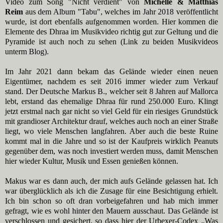
Video zum Song "Nicht verdient" von
Michelle & Matthias
Reim
aus dem Album "Tabu", welches im Jahr 2018 veröffentlicht
wurde, ist dort ebenfalls aufgenommen worden. Hier kommen die
Elemente des Dhraa im Musikvideo richtig gut zur Geltung und die
Pyramide ist auch noch zu sehen (Link zu beiden Musikvideos
unterm Blog).
Im Jahr 2021 dann bekam das Gelände wieder einen neuen
Eigentümer, nachdem es seit 2016 immer wieder zum Verkauf
stand. Der Deutsche Markus B., welcher seit 8 Jahren auf Mallorca
lebt, erstand das ehemalige Dhraa für rund 250.000 Euro. Klingt
jetzt erstmal nach gar nicht so viel Geld für ein riesiges Grundstück
mit grandioser Architektur drauf, welches auch noch an einer Straße
liegt, wo viele Menschen langfahren. Aber auch die beste Ruine
kommt mal in die Jahre und so ist der Kaufpreis wirklich Peanuts
gegenüber dem, was noch investiert werden muss, damit Menschen
hier wieder Kultur, Musik und Essen genießen können.
Makus war es dann auch, der mich aufs Gelände gelassen hat. Ich
war überglücklich als ich die Zusage für eine Besichtigung erhielt.
Ich bin schon so oft dran vorbeigefahren und hab mich immer
gefragt, wie es wohl hinter den Mauern ausschaut. Das Gelände ist
verschlossen und gesichert, so dass hier der Urbexer-Codex „Was