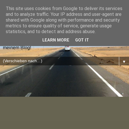
This site uses cookies from Google to deliver its services
Hugolienchen on Tour
and to analyze traffic. Your IP address and user-agent are
shared with Google along with performance and security
metrics to ensure quality of service, generate usage
Reiseblogs aus Deutschland und Europa findet ihr nach
statistics, and to detect and address abuse.
Ländern sortiert im Menu oder über die Blog-Karte. Die
LEARN MORE
GOT IT
neuesten Blogposts lest ihr auf der Startseite. Viel Spaß auf
meinem Blog!
▼