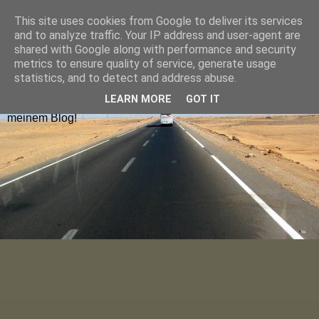
This site uses cookies from Google to deliver its services
Hugolienchen on Tour
and to analyze traffic. Your IP address and user-agent are
shared with Google along with performance and security
metrics to ensure quality of service, generate usage
Reiseblogs aus Deutschland und Europa findet ihr nach
statistics, and to detect and address abuse.
Ländern sortiert im Menu oder über die Blog-Karte. Die
LEARN MORE
GOT IT
neuesten Blogposts lest ihr auf der Startseite. Viel Spaß auf
meinem Blog!