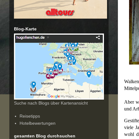
Blog-Karte
Walken
Mittelp
Aber w
Suche nach Blogs über Kartenansicht
und Arb
Reisetipps
Gestift
Hotelbewertungen
viele J
wohl da
gesamten Blog durchsuchen