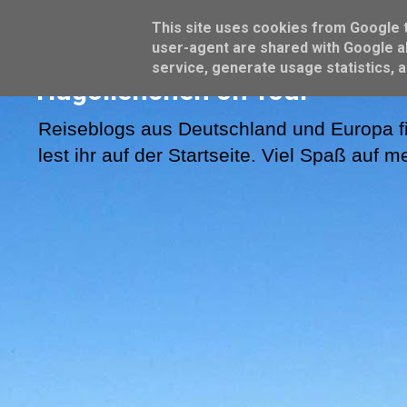
This site uses cookies from Google to
user-agent are shared with Google al
service, generate usage statistics, 
Hugolienchen on Tour
Reiseblogs aus Deutschland und Europa fi
lest ihr auf der Startseite. Viel Spaß auf 