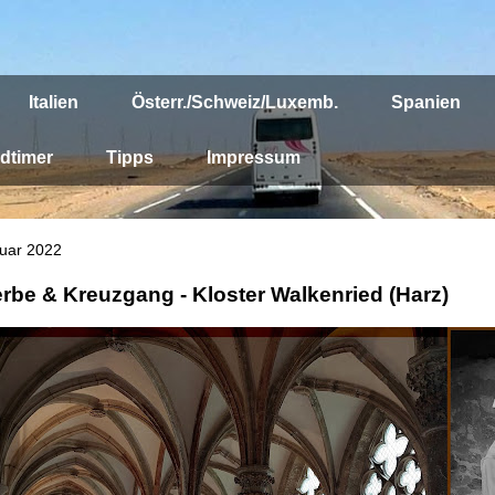
Italien
Österr./Schweiz/Luxemb.
Spanien
dtimer
Tipps
Impressum
nuar 2022
rbe & Kreuzgang - Kloster Walkenried (Harz)