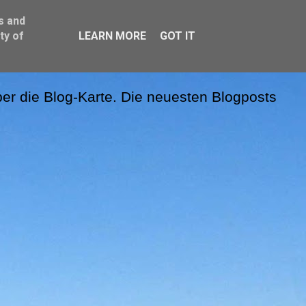
s and
ty of
LEARN MORE
GOT IT
er die Blog-Karte. Die neuesten Blogposts