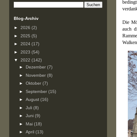
beding
verdank
Blog-Archiv
Die Mön
►
2026
(2)
auch d
Rammel
►
2025
(5)
Walken
►
2024
(17)
►
2023
(54)
▼
2022
(142)
►
Dezember
(7)
►
November
(8)
►
Oktober
(7)
►
September
(15)
►
August
(16)
►
Juli
(8)
►
Juni
(9)
►
Mai
(18)
►
April
(13)