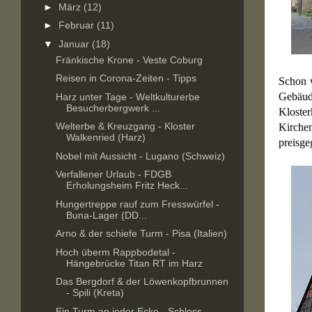
►
März
(12)
►
Februar
(11)
▼
Januar
(18)
Fränkische Krone - Veste Coburg
Reisen in Corona-Zeiten - Tipps
Schon w
Gebäude
Harz unter Tage - Weltkulturerbe
Besucherbergwerk ...
Kloster
Welterbe & Kreuzgang - Kloster
Kirchen
Walkenried (Harz)
preisge
Nobel mit Aussicht - Lugano (Schweiz)
Verfallener Urlaub - FDGB
Erholungsheim Fritz Heck...
Hungertreppe rauf zum Fresswürfel -
Buna-Lager (DD...
Arno & der schiefe Turm - Pisa (Italien)
Hoch überm Rappbodetal -
Hängebrücke Titan RT im Harz
Das Bergdorf & der Löwenkopfbrunnen
- Spili (Kreta)
Ein Turm an jeder Ecke - Schloss