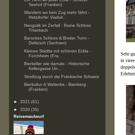
Seehof (Franken)
Wandern wo kein Zug mehr fährt -
Hetzdorfer Viaduk...
Neogotik im Zerfall - Ruine Schloss
Thierbach
Barockes Schloss & Breiter Turm -
Delitzsch (Sachsen)
Kleines Städtla mit schönen Eckla -
Sehr gu
Forchheim (Fra...
in vier
Bierkeller wie damals - Historische
doppels
Kellergasse Un...
Erlebni
Streifzug durch die Fränkische Schweiz
Bierkultur & Welterbe - Bamberg
(Franken)
►
2021
(61)
►
2020
(35)
Reisemaulwurf