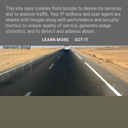
This site uses cookies from Google to deliver its services
Hugolienchen on Tour
and to analyze traffic. Your IP address and user-agent are
shared with Google along with performance and security
metrics to ensure quality of service, generate usage
Reiseblogs aus Deutschland und Europa findet ihr nach
statistics, and to detect and address abuse.
Ländern sortiert im Menu oder über die Blog-Karte. Die
LEARN MORE
GOT IT
neuesten Blogposts lest ihr auf der Startseite. Viel Spaß auf
meinem Blog!