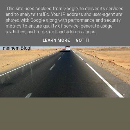
This site uses cookies from Google to deliver its services
Hugolienchen on Tour
and to analyze traffic. Your IP address and user-agent are
shared with Google along with performance and security
metrics to ensure quality of service, generate usage
Reiseblogs aus Deutschland und Europa findet ihr nach
statistics, and to detect and address abuse.
Ländern sortiert im Menu oder über die Blog-Karte. Die
LEARN MORE
GOT IT
neuesten Blogposts lest ihr auf der Startseite. Viel Spaß auf
meinem Blog!