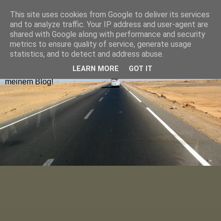
This site uses cookies from Google to deliver its services
Hugolienchen on Tour
and to analyze traffic. Your IP address and user-agent are
shared with Google along with performance and security
metrics to ensure quality of service, generate usage
Reiseblogs aus Deutschland und Europa findet ihr nach
statistics, and to detect and address abuse.
Ländern sortiert im Menu oder über die Blog-Karte. Die
LEARN MORE
GOT IT
neuesten Blogposts lest ihr auf der Startseite. Viel Spaß auf
meinem Blog!